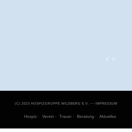
(C) 2023 HOSPIZGRUPPE WILDBERG E.V. ---
IMPRESSUM
Hospiz
Verein
Trauer
Beratung
Aktuelles