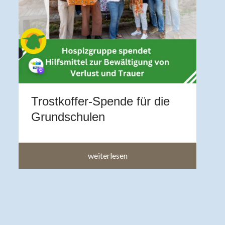
V
U
Z
A
b
a
a
Trostkoffer-Spende für die
im
Grundschulen
weiterlesen