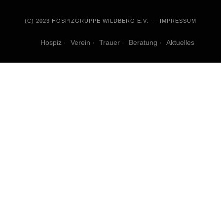
(C) 2023 HOSPIZGRUPPE WILDBERG E.V. ---
IMPRESSUM
Hospiz
Verein
Trauer
Beratung
Aktuelles