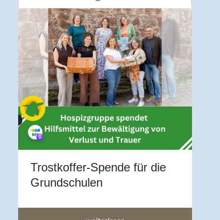
V
U
Z
A
b
a
a
Trostkoffer-Spende für die
im
Grundschulen