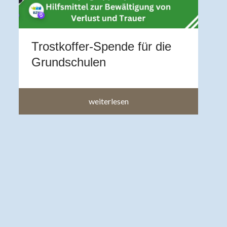
b
a
a
Trostkoffer-Spende für die
im
Grundschulen
weiterlesen