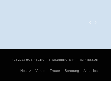
(C) 2023 HOSPIZGRUPPE WILDBERG E.V. ---
IMPRESSUM
Hospiz
Verein
Trauer
Beratung
Aktuelles