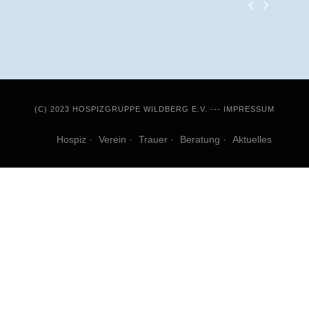
(C) 2023 HOSPIZGRUPPE WILDBERG E.V. ---
IMPRESSUM
Hospiz
Verein
Trauer
Beratung
Aktuelles