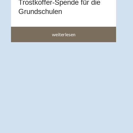
Trostkoffer-Spende für die
im
Grundschulen
weiterlesen