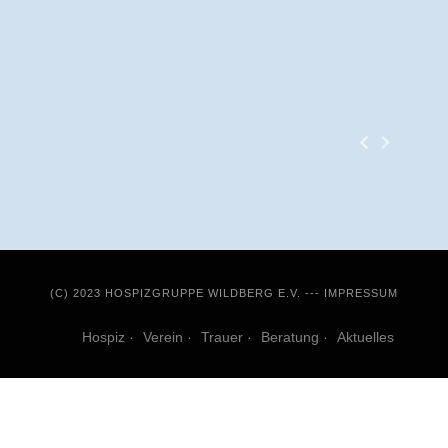
(C) 2023 HOSPIZGRUPPE WILDBERG E.V. ---
IMPRESSUM
Hospiz
Verein
Trauer
Beratung
Aktuelles