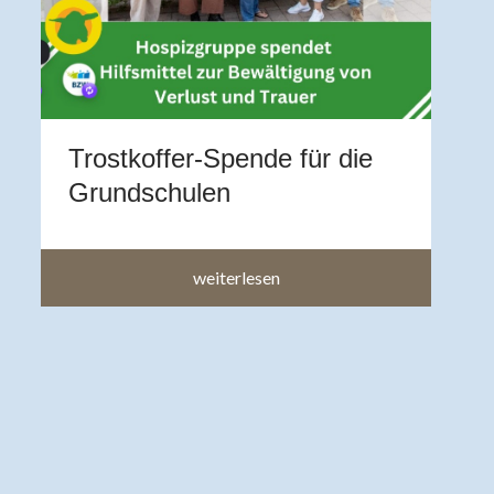
Z
A
b
a
a
Trostkoffer-Spende für die
im
Grundschulen
weiterlesen