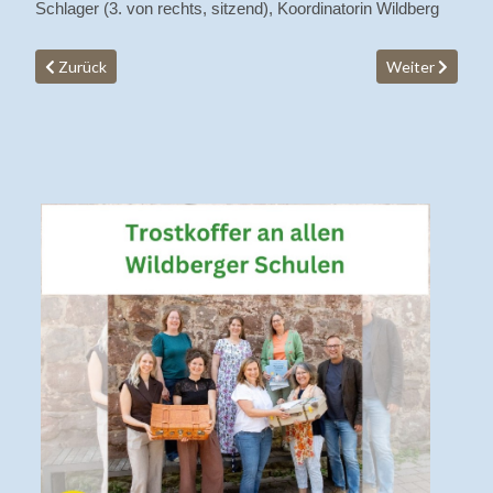
Schlager (3. von rechts, sitzend), Koordinatorin Wildberg
Vorheriger Beitrag: Fortbildung zum Thema Validation bei deme
Nächster Beitra
Zurück
Weiter
V
U