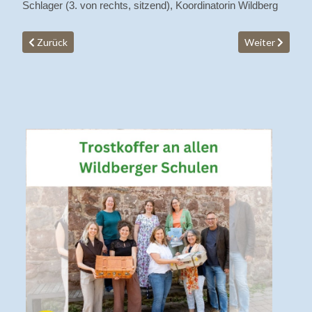
Schlager (3. von rechts, sitzend), Koordinatorin Wildberg
Vorheriger Beitrag: Fortbildung zum Thema Validation bei deme
Nächster Beitra
Zurück
Weiter
V
U