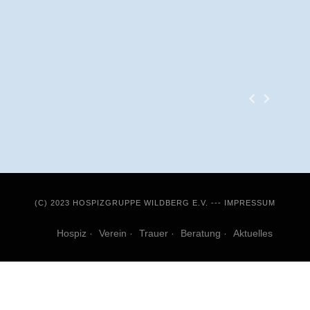
(C) 2023 HOSPIZGRUPPE WILDBERG E.V. ---
IMPRESSUM
Hospiz
Verein
Trauer
Beratung
Aktuelles