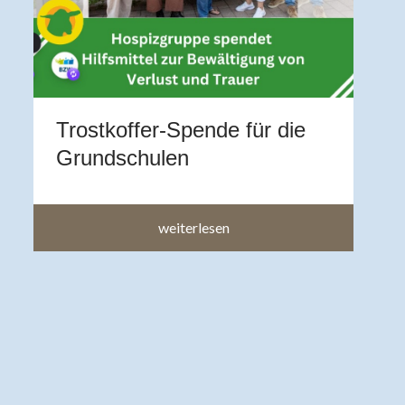
Z
A
b
a
a
Trostkoffer-Spende für die
im
Grundschulen
weiterlesen