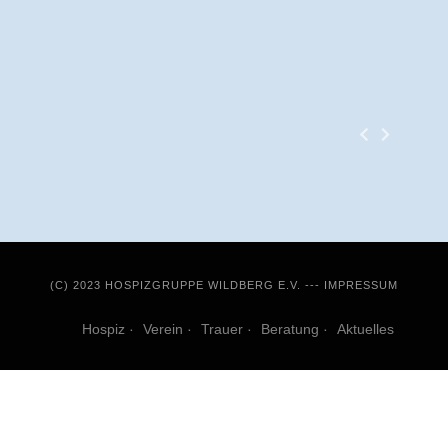
(C) 2023 HOSPIZGRUPPE WILDBERG E.V. ---
IMPRESSUM
Hospiz
Verein
Trauer
Beratung
Aktuelles