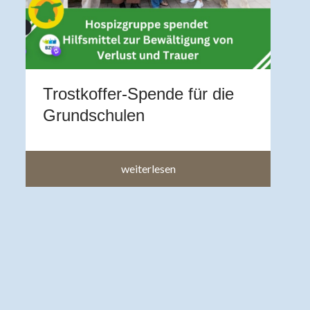
Z
A
b
a
a
Trostkoffer-Spende für die
im
Grundschulen
weiterlesen