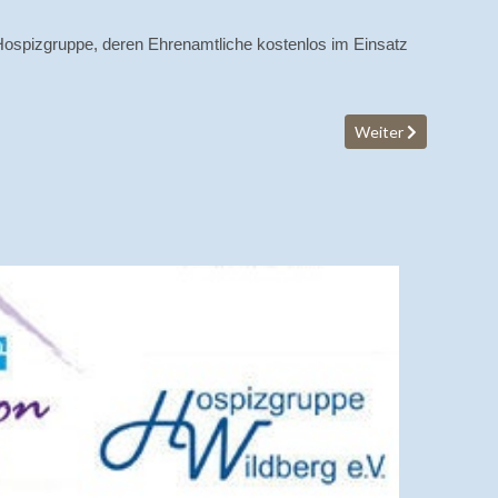
ie Hospizgruppe, deren Ehrenamtliche kostenlos im Einsatz
Nächster Beitrag: H
Weiter