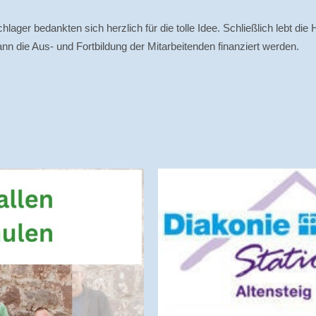
lager bedankten sich herzlich für die tolle Idee. Schließlich lebt d
die Aus- und Fortbildung der Mitarbeitenden finanziert werden.
iztag 14.10.