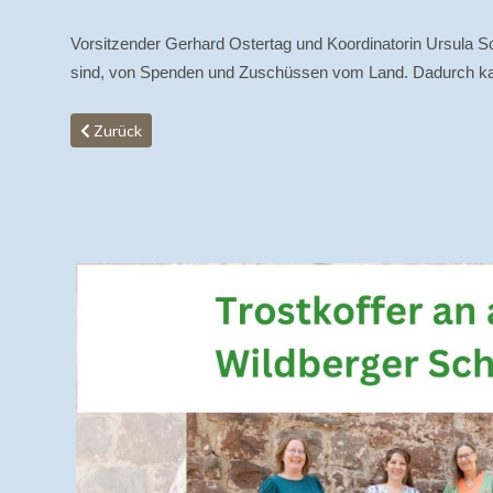
Vorsitzender Gerhard Ostertag und Koordinatorin Ursula Sch
sind, von Spenden und Zuschüssen vom Land. Dadurch kann 
Vorheriger Beitrag: Welthospiztag 9.10. und deutscher Hosp
Zurück
g
en
h