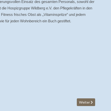
erungsvollen Einsatz des gesamten Personals, sowohl der
t die Hospizgruppe Wildberg e.V. den Pflegekräften in den
e Fitness frisches Obst als „Vitaminspritze“ und jedem
e für jeden Wohnbereich ein Buch gestiftet.
Nächster Beitrag: 5 
Weiter