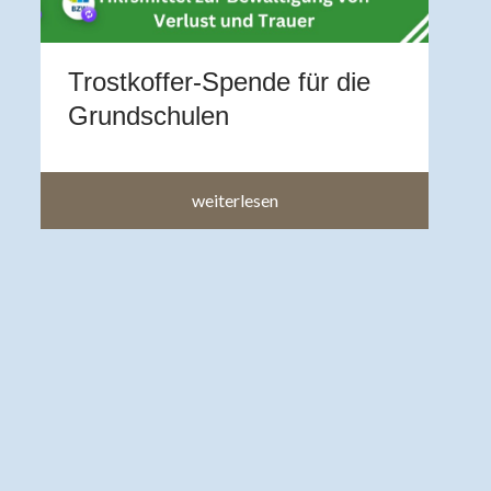
a
a
Trostkoffer-Spende für die
im
Grundschulen
weiterlesen