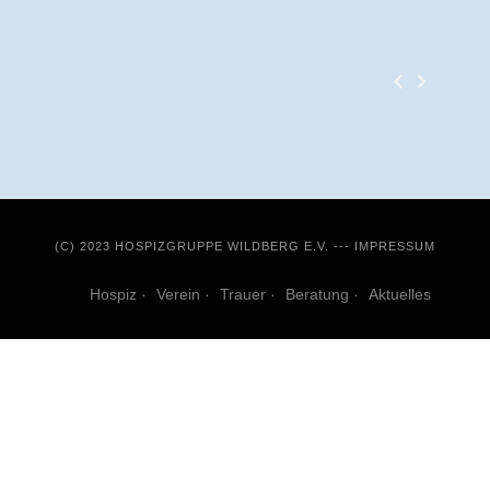
(C) 2023 HOSPIZGRUPPE WILDBERG E.V. ---
IMPRESSUM
Hospiz
Verein
Trauer
Beratung
Aktuelles