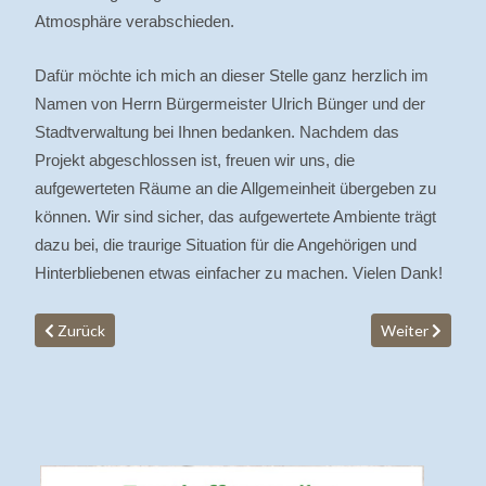
Atmosphäre verabschieden.
Dafür möchte ich mich an dieser Stelle ganz herzlich im
Namen von Herrn Bürgermeister Ulrich Bünger und der
Stadtverwaltung bei Ihnen bedanken. Nachdem das
Projekt abgeschlossen ist, freuen wir uns, die
aufgewerteten Räume an die Allgemeinheit übergeben zu
können. Wir sind sicher, das aufgewertete Ambiente trägt
dazu bei, die traurige Situation für die Angehörigen und
Hinterbliebenen etwas einfacher zu machen. Vielen Dank!
Vorheriger Beitrag: Verabschiedung aus dem Cafe zurück ins Leb
Nächster Beitra
Zurück
Weiter