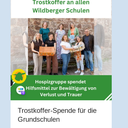
V
U
Z
A
b
a
a
Trostkoffer-Spende für die
im
Grundschulen