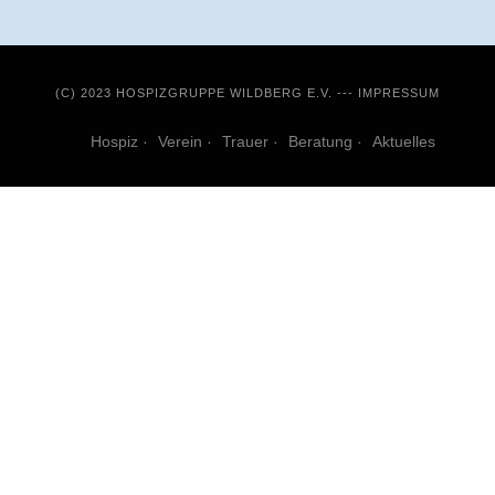
(C) 2023 HOSPIZGRUPPE WILDBERG E.V. ---
IMPRESSUM
Hospiz
Verein
Trauer
Beratung
Aktuelles